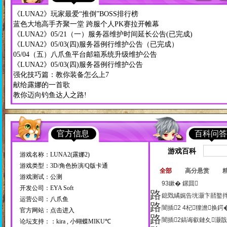
《LUNA2》玩家最爱“推倒”BOSS排行榜
蓝色大地高手齐聚一堂 跨服个人PK赛拉开帷幕
《LUNA2》05/21（一）服务器维护时间延长公告(已完成)
《LUNA2》05/03(四)服务器例行维护公告（已完成）
05/04（五）八爪鱼平台邮箱系统升级维护公告
《LUNA2》05/03(四)服务器例行维护公告
强化技巧篇：教你装备怎么上7
献给露娜的一首歌
教你迈向钓鱼达人之路!
官方信息
百科问答
游戏名称：LUNA2(露娜2)
游戏类型：3D/角色扮演/Q版卡通
游戏测试：公测
开发公司：EYA Soft
运营公司：
八爪鱼
官方网站：
点击进入
论坛支持：：kira , 小蝴蝶MIKU℃